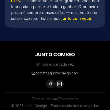
P.P.S.
— Lembre-se: é 100% gratuito. Você não
tem nada a perder e tudo a ganhar. O primeiro
passo é sempre o mais difícil — mas você não
estará sozinho. Estaremos
junto com você
.
JUNTO COMIGO
Um passo de cada vez
contato@juntocomigo.com
Termos de Uso
|
Privacidade
© 2026 Junto Comigo - Todos os direitos reservados