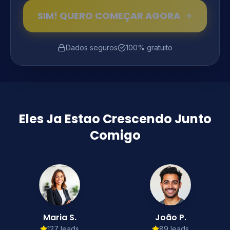
SIM! QUERO COMEÇAR AGORA
Dados seguros
100% gratuito
Eles Ja Estao Crescendo Junto
Comigo
Maria S.
João P.
127
leads
89
leads