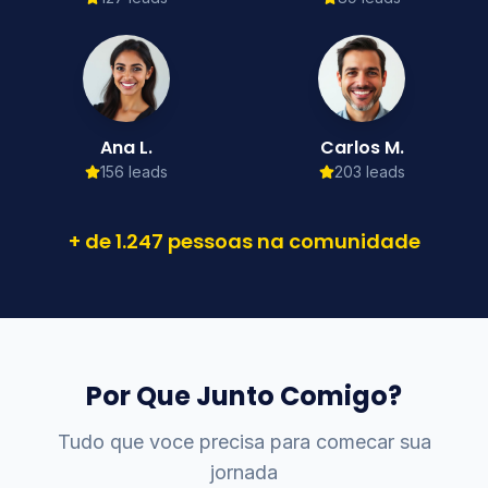
Ana L.
Carlos M.
156
leads
203
leads
+ de 1.247 pessoas na comunidade
Por Que Junto Comigo?
Tudo que voce precisa para comecar sua
jornada